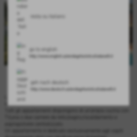
resta su italiano
go to english
http://www.english.aziendagrituristicafadanelli.it
Agriturismo Fadanelli
geh nach deutsch
http://www.deutsch.aziendagrituristicafadanelli.it
L'agriturismo è composto da cinque appartamenti
indipendenti per un totale di tre trilocali e due bilocali.
Tutti gli appartamenti dispongono di un'ampia cucina con
TV,una o due camere da letto,bagno,riscaldamento e
aspirapolvere centralizzato.
Un appartamento è dedicato esclusivamente agli ospiti