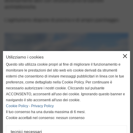
diversamente abili con strutture prive di barriere
architettoniche.
L'agriturismo dispone di piscina e di ampio parcheggio.
close
Utilizziamo i cookies
Questo sito utilizza cookie propri al fine di migliorare il funzionamento e
monitorare le prestazioni del sito web e/o cookie derivati da strumenti
esterni che consentono di inviare messaggi pubblicitari in linea con le tue
preferenze, come dettagliato nella Cookie Policy. Per continuare è
necessario autorizzare i nostri cookie. Cliccando sul pulsante
ACCONSENTO, acconsenti all'uso dei cookie. Ignorando questo banner e
navigando il sito acconsenti all'uso dei cookie.
Cookie Policy
-
Privacy Policy
Il tuo consenso ha una durata massima di 6 mesi.
Cookie accettati nel consenso: nessun consenso
Agriturismo e Piscina
tecnici necessari